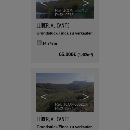
<
>
Ref. JCON-535217
🔗
Ref2. 9575
LLÍBER
,
ALICANTE
Grundstück/Finca zu verkaufen
14.747m²
65.000€
(4,4€/m²)
3
<
>
Ref. JCON-535216
🔗
Ref2. 9574
LLÍBER
,
ALICANTE
Grundstück/Finca zu verkaufen