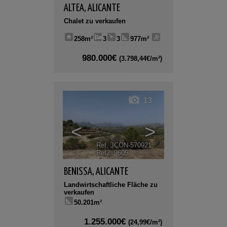
ALTEA
,
ALICANTE
Chalet zu verkaufen
258m²
3
3
977m²
980.000€
(3.798,44€/m²)
13
<
>
Ref. JCON-570921
🔗
Ref2. 9605
BENISSA
,
ALICANTE
Landwirtschaftliche Fläche zu
verkaufen
50.201m²
1.255.000€
(24,99€/m²)