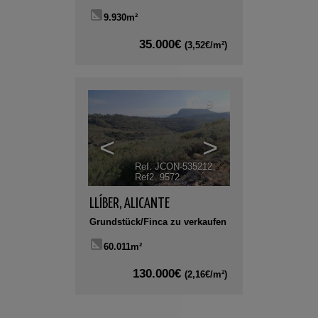
9.930m²
35.000€
(3,52€/m²)
9
<
>
Ref. JCON-535212
🔗
Ref2. 9572
LLÍBER
,
ALICANTE
Grundstück/Finca zu verkaufen
60.011m²
130.000€
(2,16€/m²)