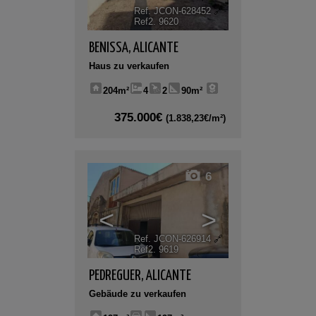
Ref. JCON-628452
🔗
Ref2. 9620
BENISSA
,
ALICANTE
Haus zu verkaufen
204m²
4
2
90m²
375.000€
(1.838,23€/m²)
6
<
>
Ref. JCON-626914
🔗
Ref2. 9619
PEDREGUER
,
ALICANTE
Gebäude zu verkaufen