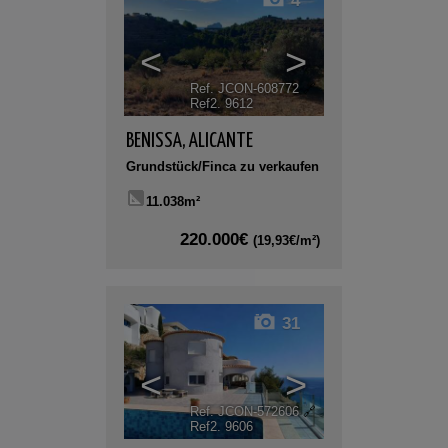
4
<
>
Ref. JCON-608772
🔗
Ref2. 9612
BENISSA
,
ALICANTE
Grundstück/Finca zu verkaufen
11.038m²
220.000€
(19,93€/m²)
31
<
>
Ref. JCON-572606
🔗
Ref2. 9606