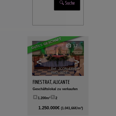
GUTES GESCHÄFT
17
<
>
Ref. JCON-43948
🔗
Ref2. 0014
FINESTRAT
,
ALICANTE
Geschäftslokal zu verkaufen
1.200m²
2
1.250.000€
(1.041,66€/m²)