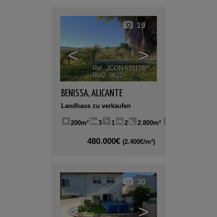
19
<
>
Ref. JCON-631178
🔗
Ref2. 9622
BENISSA
,
ALICANTE
Landhaus zu verkaufen
200m²
3
1
2
2.800m²
480.000€
(2.400€/m²)
30
<
>