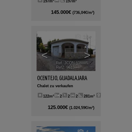
197m²
197m²
145.000€
(736,04€/m²)
19
<
>
Ref. JCON-608885
🔗
Ref2. 9613
OCENTEJO
,
GUADALAJARA
Chalet zu verkaufen
122m²
2
2
2
281m²
125.000€
(1.024,59€/m²)