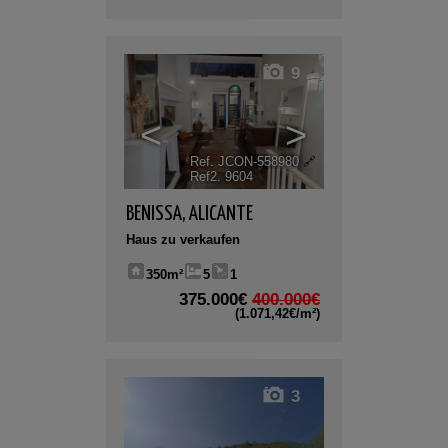
9
<
>
Ref. JCON-558980
🔗
Ref2. 9604
BENISSA
,
ALICANTE
Haus zu verkaufen
350m²
5
1
375.000€
400.000€
(1.071,42€/m²)
3