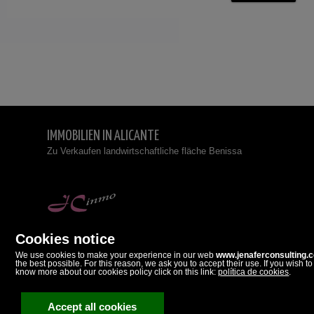
IMMOBILIEN IN ALICANTE
Zu Verkaufen landwirtschaftliche fläche Benissa
Jenafer Consulting
Paseo Dolores Piera, 5
Cookies notice
03720 Benissa, Alicante
Spanien
We use cookies to make your experience in our web
www.jenaferconsulting.
the best possible. For this reason, we ask you to accept their use. If you wish to
634540596
know more about our cookies policy click on this link:
política de cookies
.
966295008
Accept all cookies