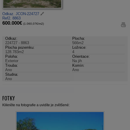
Odkaz. JCON-224727
🔗
Ref2. 8863
600.000€
(1.060,07€/m2)
Odkaz:
Plocha:
224727 - 8863
566m2
Plocha pozemku:
Ložnice:
128.783m2
4
Poloha:
Orientace:
Exterior
Na jih
Trouba:
Komín:
Ano
Ano
Studna:
Ano
FOTKY
Klikněte na fotografie a uvidíte je zvětšené: