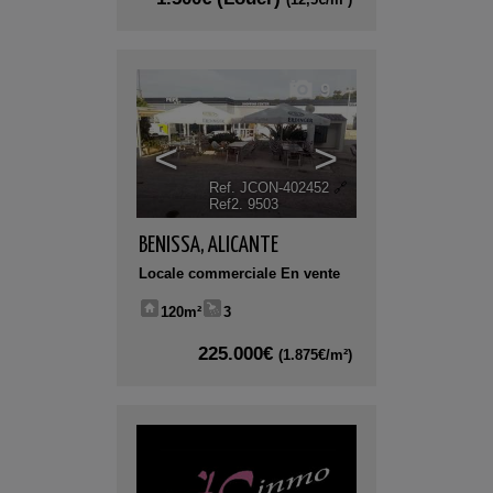
9
<
>
Ref. JCON-402452
🔗
Ref2. 9503
BENISSA
,
ALICANTE
Locale commerciale En vente
120m²
3
225.000€
(1.875€/m²)