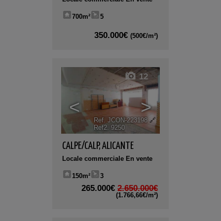
700m²
5
350.000€
(500€/m²)
12
<
>
Ref. JCON-223198
🔗
Ref2. 9250
CALPE/CALP
,
ALICANTE
Locale commerciale En vente
150m²
3
265.000€
2.650.000€
(1.766,66€/m²)