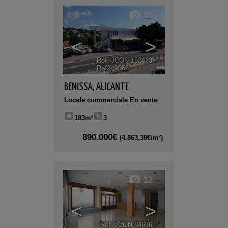
16
<
>
Ref. JCON-152473
🔗
Ref2. 9063
BENISSA
,
ALICANTE
Locale commerciale En vente
183m²
3
890.000€
(4.863,38€/m²)
12
<
>
Ref. JCON-84636
🔗