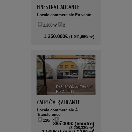
FINESTRAT
,
ALICANTE
Locale commerciale En vente
1.200m²
2
1.250.000€
(1.041,66€/m²)
2
Ref. JCON-417892
🔗
Ref2. 9511
CALPE/CALP
,
ALICANTE
Locale commerciale À
Transference
120m²
1
385.000€
(Vendre)
(3.208,33€/m²)
1.500€
(Louer)
(12,5€/m²)