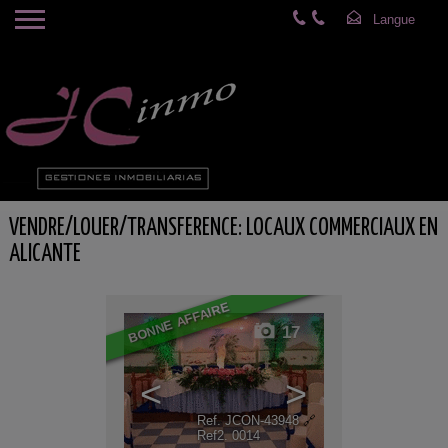
VENDRE/LOUER/TRANSFERENCE: LOCAUX COMMERCIAUX EN
ALICANTE
BONNE AFFAIRE
17
<
>
Ref. JCON-43948
🔗
Ref2. 0014