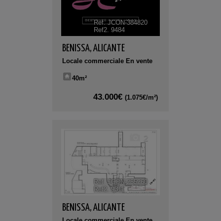
Ref. JCON-384820
🔗
Ref2. 9484
BENISSA
,
ALICANTE
Locale commerciale En vente
40m²
43.000€
(1.075€/m²)
2
Ref. JCON-255260
🔗
Ref2. 9311
BENISSA
,
ALICANTE
Locale commerciale En vente