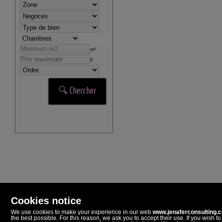
m²
€
Cookies notice
We use cookies to make your experience in our web
www.jenaferconsulting.
the best possible. For this reason, we ask you to accept their use. If you wish to
Jenafer Consulting