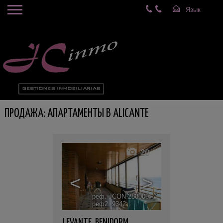
ПРОДАЖА: АПАРТАМЕНТЫ В ALICANTE
20
<
>
реф. JCON-288000
🔗
реф2. 9342
LEVANTE
,
BENIDORM
,