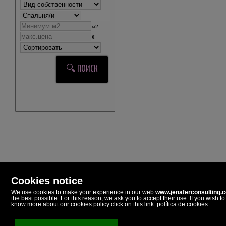
м2
€
Cookies notice
We use cookies to make your experience in our web
www.jenaferconsulting.
the best possible. For this reason, we ask you to accept their use. If you wish to
Jenafer Consulting
know more about our cookies policy click on this link:
política de cookies
.
Paseo Dolores Piera, 5
03720 Benissa, Alicante
Испания